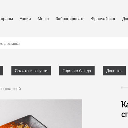
тораны
Акции
Меню
Забронировать
Франчайзинг
До
с доставки
Салаты и закуски
Горячие блюда
Десерты
со спаржей
К
с