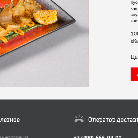
Кус
кля
соу
кос
10
кК
Це
лезное
Оператор достав
+7 (499) 666-04-00
я информация