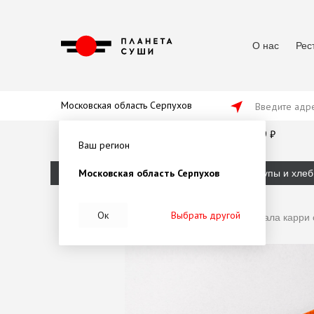
О нас
Рес
Московская область Серпухов
Введите адре
от 45 мин
от 1500 ₽
179 ₽
Ваш регион
Московская область Серпухов
Пикник
Сеты
Роллы
Супы и хлеб
Ок
Выбрать другой
Главная
·
Салаты и закуски
·
Камбала карри 