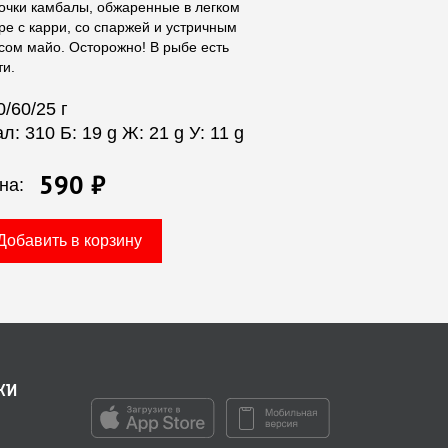
очки камбалы, обжаренные в легком
ре с карри, со спаржей и устричным
сом майо. Осторожно! В рыбе есть
ти.
0/60/25 г
ал: 310 Б: 19 g Ж: 21 g У: 11 g
590 ₽
на:
Добавить в корзину
ки