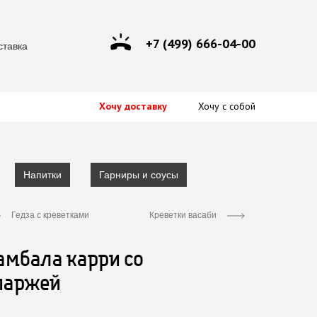
+7 (499) 666-04-00
ставка
Хочу доставку
Хочу с собой
Напитки
Гарниры и соусы
Гедза с креветками
Креветки васаби
амбала карри со
паржей